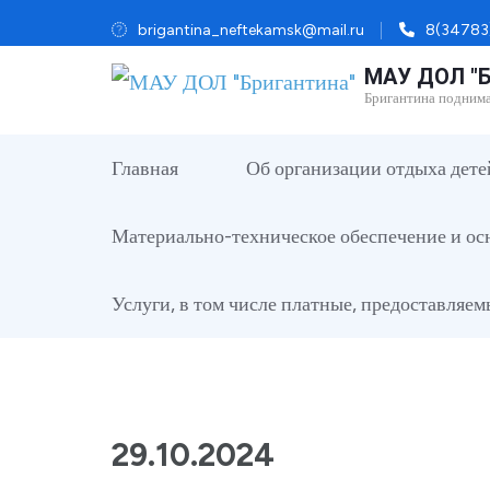
Перейти
brigantina_neftekamsk@mail.ru
8(34783
к
МАУ ДОЛ "Б
содержимому
Бригантина подним
(нажмите
Enter)
Главная
Об организации отдыха дете
Материально-техническое обеспечение и ос
Услуги, в том числе платные, предоставляе
29.10.2024