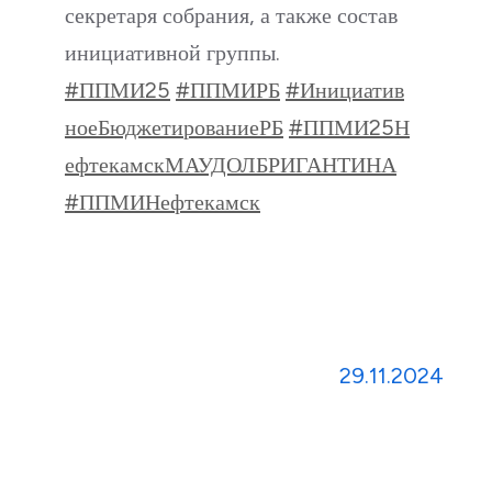
секретаря собрания, а также состав
инициативной группы.
#ППМИ25
#ППМИРБ
#Инициатив
ноеБюджетированиеРБ
#ППМИ25Н
ефтекамскМАУДОЛБРИГАНТИНА
#ППМИНефтекамск
29.11.2024