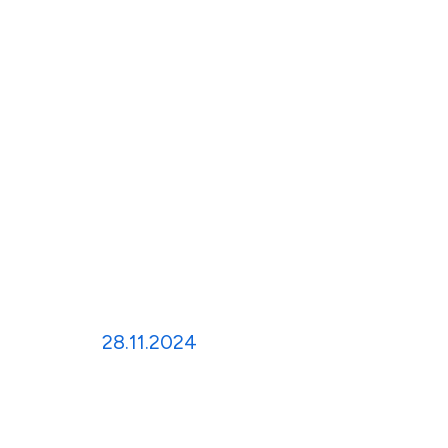
Навигация
28.11.2024
по
записям